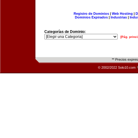
Registro de Dominios
|
Web Hosting
|
D
Dominios Expirados
|
Industrias
|
Indu
Categorías de Dominio:
[Pág. princi
** Precios expre
© 2002/2022 Solo10.com