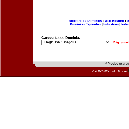
Registro de Dominios
|
Web Hosting
|
D
Dominios Expirados
|
Industrias
|
Indu
Categorías de Dominio:
[Pág. princi
** Precios expre
© 2002/2022 Solo10.com