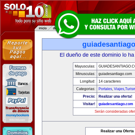
guiadesantiag
El dueño de este dominio lo ha
Mayusculas:
GUIADESANTIAGO.
Minusculas:
guiadesantiago.com
Longitud:
14 caracteres
Categorias:
Portales
,
Viajes,Turi
Precio:
Realizar una oferta!
Visitar!
guiadesantiago.com
Serán consideradas ofer
Realizar una Oferta