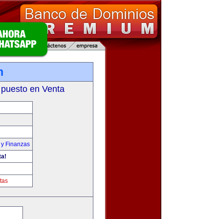
m
 puesto en Venta
 y Finanzas
ta!
tas