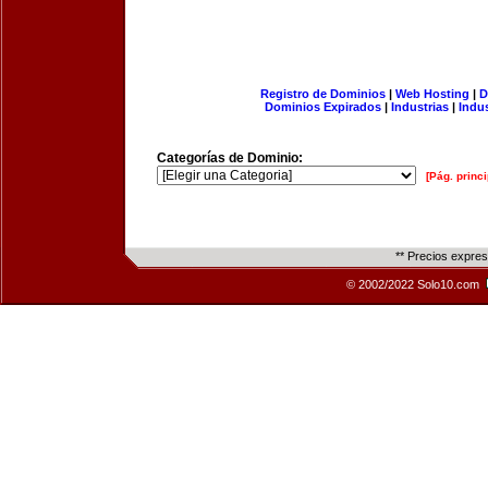
Registro de Dominios
|
Web Hosting
|
D
Dominios Expirados
|
Industrias
|
Indu
Categorías de Dominio:
[Pág. princi
** Precios expre
© 2002/2022 Solo10.com