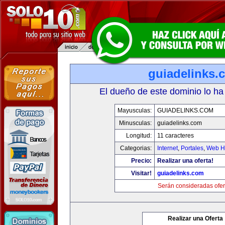
guiadelinks.
El dueño de este dominio lo ha
Mayusculas:
GUIADELINKS.COM
Minusculas:
guiadelinks.com
Longitud:
11 caracteres
Categorias:
Internet
,
Portales
,
Web Ho
Precio:
Realizar una oferta!
Visitar!
guiadelinks.com
Serán consideradas ofer
Realizar una Oferta