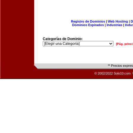
Registro de Dominios
|
Web Hosting
|
D
Dominios Expirados
|
Industrias
|
Indu
Categorías de Dominio:
[Pág. princi
** Precios expre
© 2002/2022 Solo10.com