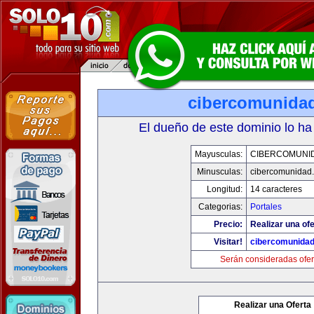
cibercomunida
El dueño de este dominio lo ha
Mayusculas:
CIBERCOMUNI
Minusculas:
cibercomunidad
Longitud:
14 caracteres
Categorias:
Portales
Precio:
Realizar una ofe
Visitar!
cibercomunida
Serán consideradas ofer
Realizar una Oferta