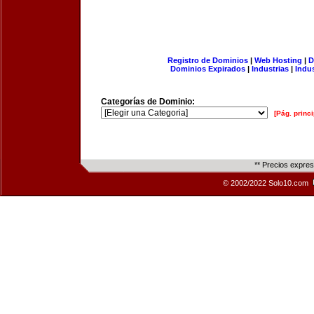
Registro de Dominios
|
Web Hosting
|
D
Dominios Expirados
|
Industrias
|
Indu
Categorías de Dominio:
[Pág. princi
** Precios expre
© 2002/2022 Solo10.com