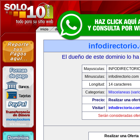
infodirectorio
El dueño de este dominio lo ha
Mayusculas:
INFODIRECTORI
Minusculas:
infodirectorio.com
Longitud:
14 caracteres
Categorias:
Miscelaneas (vari
Precio:
Realizar una ofert
Visitar!
infodirectorio.co
Serán consideradas ofer
Realizar una Oferta