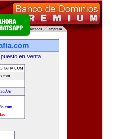
afia.com
 puesto en Venta
GRAFIA.COM
ia.com
aciÃ³n
fia.com
tas