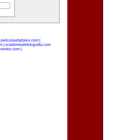
|
peliculasdigitales.com
|
om
|
academiadefotografia.com
eventos.com
|