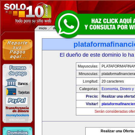
plataformafinanc
El dueño de este dominio lo ha
Mayusculas:
PLATAFORMAFINA
Minusculas:
plataformafinancier
Longitud:
20 caracteres
Categorias:
Economia, Dinero y
Precio:
Realizar una oferta
Visitar!
plataformafinancie
Serán consideradas ofer
Realizar una Oferta