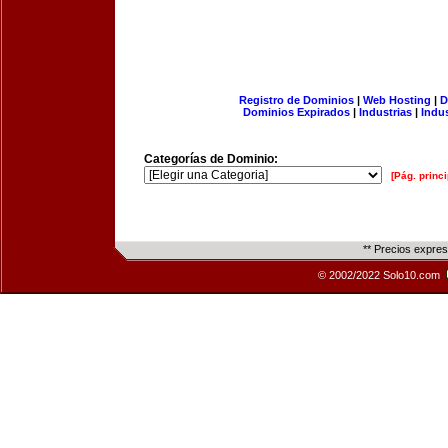
Registro de Dominios
|
Web Hosting
|
D
Dominios Expirados
|
Industrias
|
Indu
Categorías de Dominio:
[Pág. princi
** Precios expre
© 2002/2022 Solo10.com