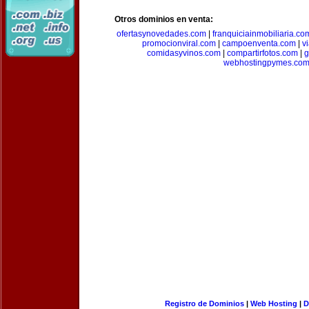
Otros dominios en venta:
ofertasynovedades.com
|
franquiciainmobiliaria.co
promocionviral.com
|
campoenventa.com
|
v
comidasyvinos.com
|
compartirfotos.com
|
g
webhostingpymes.co
Registro de Dominios
|
Web Hosting
|
D