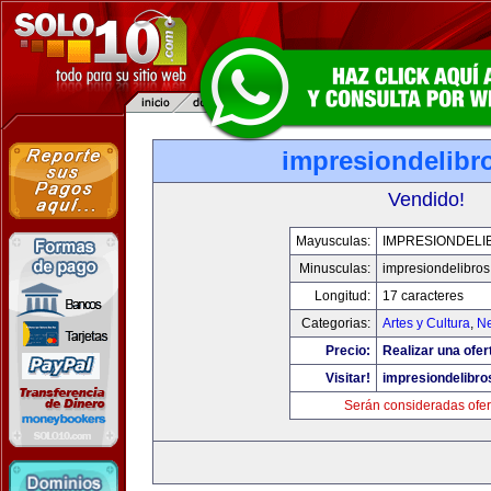
impresiondelibr
Vendido!
Mayusculas:
IMPRESIONDELI
Minusculas:
impresiondelibro
Longitud:
17 caracteres
Categorias:
Artes y Cultura
,
Ne
Precio:
Realizar una ofer
Visitar!
impresiondelibr
Serán consideradas ofer